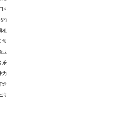
汇区
积约
同租
日常
商业
音乐
并为
打造
上海