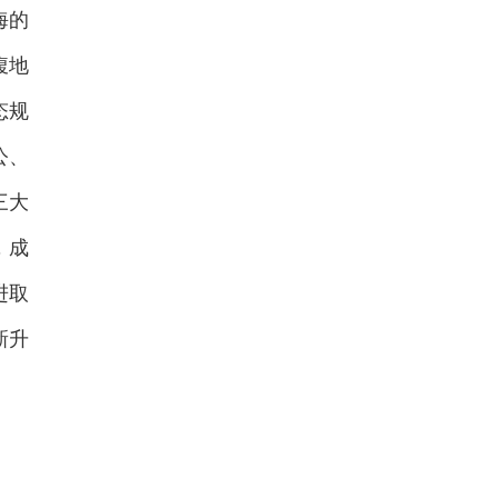
海的
腹地
态规
公、
三大
，成
进取
新升