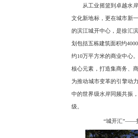
从工业摇篮到卓越水
文化新地标，更在城市新
的滨江城开中心，是徐汇
划包括五栋建筑面积约
400
约
10
万平方米的商业中心
核心元素，打造集商务、
为推动城市变革的引擎动
中的世界级水岸同频共振
级。
“
城开汇
”
——