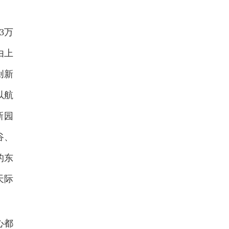
3
万
由上
创新
以航
新园
谷、
的东
天际
心都