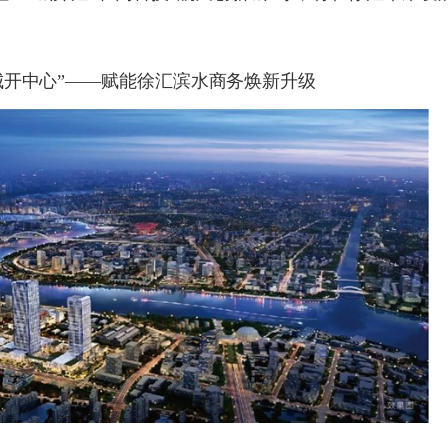
城开中心
”
——赋能徐汇滨水商务焕新升级