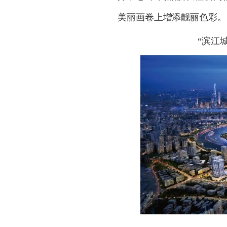
美丽画卷上增添靓丽色彩。
“
滨江