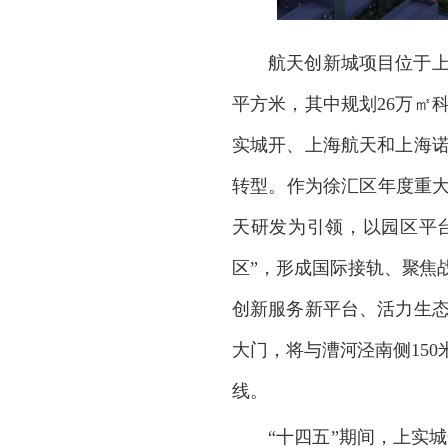
航天创新城项目位于
平方米，其中规划
26
万㎡
实城开、上海航天和上海
转型。作为徐汇区年度重
天研发为引领，以园区平
区
”
，形成国际接轨、聚焦
创新服务新平台、活力生
大门，将与漕河泾南侧
150
线。
“
十四五
”
期间，上实城