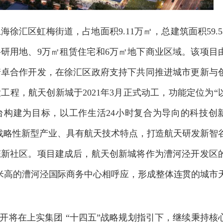
上海徐汇区虹梅街道，占地面积
9.11
万㎡，总建筑面积
59.5
科研用地、
9
万㎡租赁住宅和
6
万㎡地下商业区域。该项目
诺卓合作开发，在徐汇区政府支持下共同推进城市更新与
大工程，航天创新城于
2021
年
3
月正式动工，功能定位为
“
台构建为目标，以工作生活
24
小时复合为导向的科技创
战略性新型产业、具有航天技术特点，打造航天研发新智
态新社区。项目建成后，航天创新城将作为漕河泾开发区
米高的漕河泾国际商务中心相呼应，形成整体连贯的城市
开将在上实集团 “十四五
”
战略规划指引下，继续秉持核