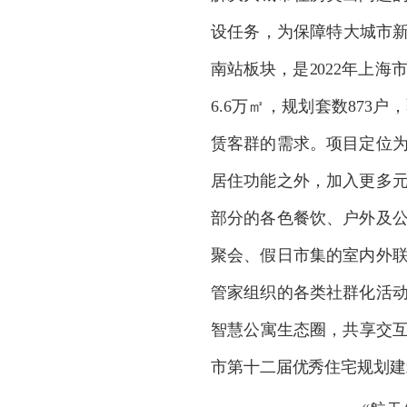
设任务，为保障特大城市
南站板块，是
2022
年上海
6.6
万㎡，规划套数
873
户，
赁客群的需求。项目定位
居住功能之外，加入更多
部分的各色餐饮、户外及
聚会、假日市集的室内外
管家组织的各类社群化活
智慧公寓生态圈，共享交
市第十二届优秀住宅规划建