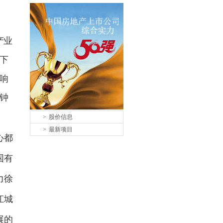
产业
下
响
钟
>
股价信息
>
最新项目
心都
国有
力徐
江城
展的