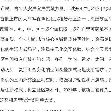
新市民、青年人安居宜居贡献力量。
“
城开汇
”
社区位于徐
市首批上市的大型
R4
保障性住房租赁社区之一，总建筑面
覆盖
30
、
45
、
60
、
90
㎡多个面积段，多种户型可满足不
为高品质、全功能的城市核心区域租赁住宅社区，除满足
元化的生活方式场景，注重多元化交互体验。结合全天候
公区空间植入门禁外的会晤、办公、学习、运动、休闲、
联动场所，灵活组合变化的空间及叠加式场地使用需求，
动提供的室内外交流互动空间，增强租户粘性和归属感，
互居住新模式，树立社区新标杆。
2021
年，该项目被评为
筑奖和房型设计奖两项大奖。